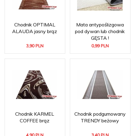
Chodnik OPTIMAL
Mata antypoślizgowa
ALAUDA jasny brąz
pod dywan lub chodnik
GĘSTA !
3,
90
PLN
0,
99
PLN
Chodnik KARMEL
Chodnik podgumowany
COFFEE brąz
TRENDY beżowy
4,
90
PLN
3,
40
PLN