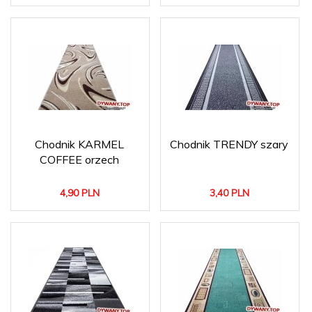
Chodnik KARMEL
Chodnik TRENDY szary
COFFEE orzech
4,
90
PLN
3,
40
PLN