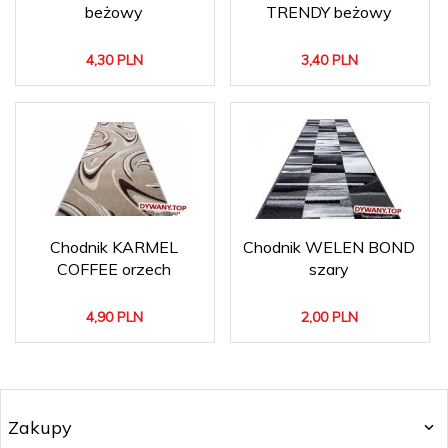
beżowy
TRENDY beżowy
4,
30
PLN
3,
40
PLN
Chodnik KARMEL
Chodnik WELEN BOND
COFFEE orzech
szary
4,
90
PLN
2,
00
PLN
Zakupy