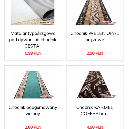
Mata antypoślizgowa
Chodnik WELEN OPAL
pod dywan lub chodnik
brązowe
GĘSTA !
0,
99
PLN
2,
90
PLN
Chodnik podgumowany
Chodnik KARMEL
zielony
COFFEE brąz
2,
60
PLN
4,
90
PLN