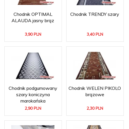
Chodnik OPTIMAL
Chodnik TRENDY szary
ALAUDA jasny brąz
3,
90
PLN
3,
40
PLN
Chodnik podgumowany
Chodnik WELEN PIKOLO
szary koniczyna
brązowe
marokańska
2,
90
PLN
2,
30
PLN