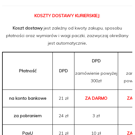
KOSZTY DOSTAWY KURIERSKIEJ:
Koszt dostawy
jest zależny od kwoty zakupu, sposobu
płatności oraz wymiarów i wagi paczki, zazwyczaj określany
jest automatycznie
.
DPD
Płatność
DPD
zamówienie powyżej
zam
300zł
powyż
na konto bankowe
21 zł
ZA DARMO
ZA
za pobraniem
24 zł
3 zł
PayU
21 zł
10 zł
ZA