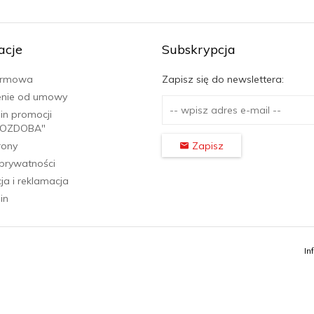
acje
Subskrypcja
firmowa
Zapisz się do newslettera:
enie od umowy
in promocji
OZDOBA"
rony
Zapisz
 prywatności
a i reklamacja
in
In