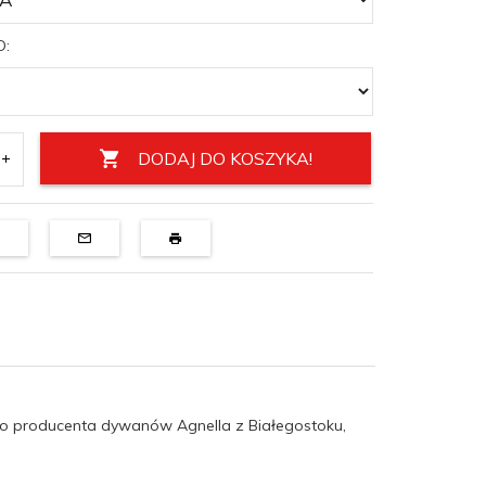
D:
DODAJ DO KOSZYKA!
o producenta dywanów Agnella z Białegostoku,