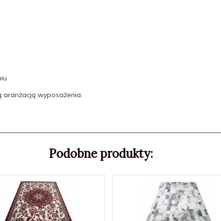
iu
ą aranżacją wyposażenia.
Podobne produkty: