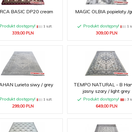
RCA BASIC DP20 cream
MAGIC OLBIA popielaty /g
Produkt dostępny!
Produkt dostępny!
1 szt.
1 s
339,
00
PLN
309,
00
PLN
AHAN Lurieta siwy / grey
TEMPO NATURAL - B Har
jasny szary / light grey
Produkt dostępny!
Produkt dostępny!
1 szt.
3 s
299,
00
PLN
649,
00
PLN