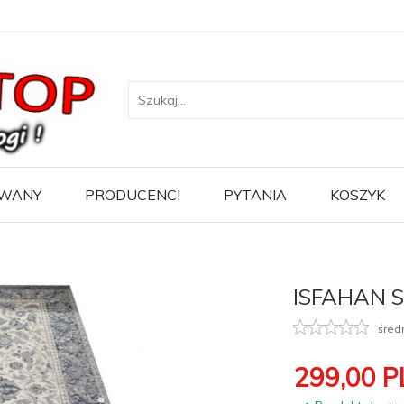
WANY
PRODUCENCI
PYTANIA
KOSZYK
ISFAHAN Se
śred
299,
00
P