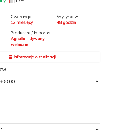
pny!
1 szt.
Gwarancja:
Wysyłka w:
12 miesięcy
48 godzin
Producent / Importer:
Agnella - dywany
wełniane
Informacje o realizacji
3%):