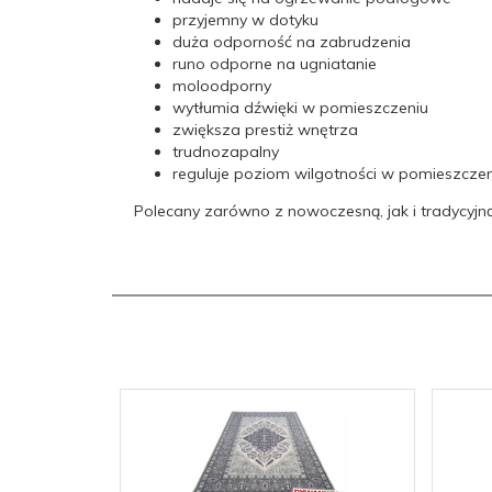
Wysokość
8
przyjemny w dotyku
runa w mm:
duża odporność na zabrudzenia
runo odporne na ugniatanie
Gęstość runa
496000
moloodporny
w pkt/m2:
wytłumia dźwięki w pomieszczeniu
zwiększa prestiż wnętrza
Waga na
2,54
trudnozapalny
kg/m2:
reguluje poziom wilgotności w pomieszczen
Kraj
Polecany zarówno z nowoczesną, jak i tradycyjn
Polska
pochodzenia:
Technologia
tkanie jednopoziomowe
produkcji:
Wzory:
ornamenty