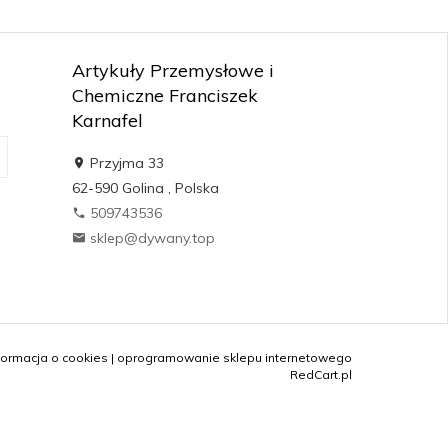
Artykuły Przemysłowe i
Chemiczne Franciszek
Karnafel
Przyjma 33
62-590
Golina
,
Polska
509743536
sklep@dywany.top
formacja o cookies
|
oprogramowanie sklepu internetowego
RedCart.pl