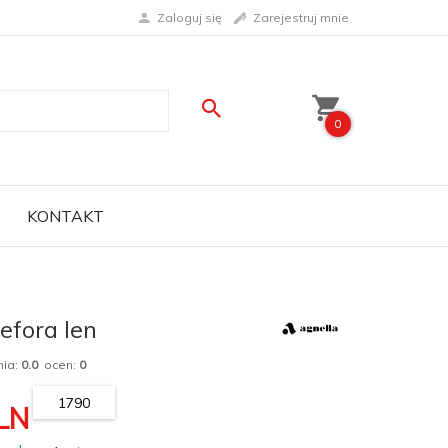
Zaloguj się
Zarejestruj mnie
0
KONTAKT
fora len
nia:
0.0
ocen:
0
1790
LN