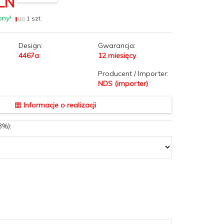
LN
pny!
1 szt.
Design:
Gwarancja:
4467a
12 miesięcy
Producent / Importer:
NDS (importer)
Informacje o realizacji
3%):