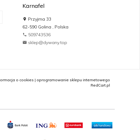
Karnafel
Przyjma 33
62-590
Golina
,
Polska
509743536
sklep@dywany.top
formacja o cookies
|
oprogramowanie sklepu internetowego
RedCart.pl