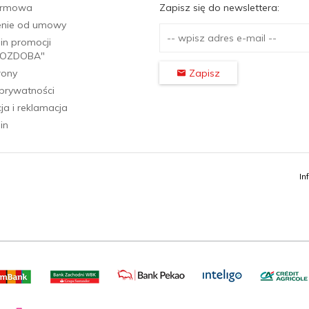
firmowa
Zapisz się do newslettera:
enie od umowy
in promocji
OZDOBA"
rony
Zapisz
 prywatności
a i reklamacja
in
In