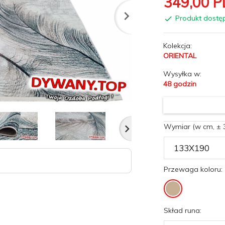
349,
00
P
Produkt dostę
Kolekcja:
ORIENTAL
Wysyłka w:
48 godzin
Wymiar (w cm, ± 
Przewaga koloru:
Skład runa: