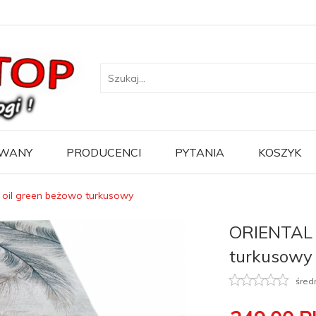
WANY
PRODUCENCI
PYTANIA
KOSZYK
 oil green beżowo turkusowy
ORIENTAL b
turkusowy
śred