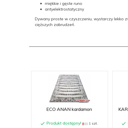
miękkie i gęste runo
Typ:
Heat-Set
antyelektrostatyczny
Dywany proste w czyszczeniu, wystarczy lekko 
Wysokość
10
cięższych zabrudzeń.
runa w mm:
Kraj
Turcja
pochodzenia:
Technologia
tkanie jednopoziomowe
produkcji:
Wzory:
abstrakcyjne
ECO ANAN kardamon
KAR
Produkt dostępny!
1 szt.