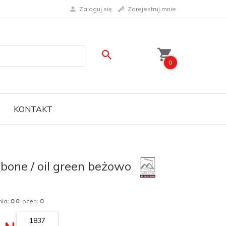
Zaloguj się
Zarejestruj mnie
0
KONTAKT
one / oil green beżowo
nia:
0.0
ocen:
0
1837