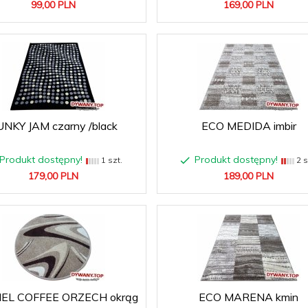
99,
00
PLN
169,
00
PLN
UNKY JAM czarny /black
ECO MEDIDA imbir
Produkt dostępny!
Produkt dostępny!
1 szt.
2 s
179,
00
PLN
189,
00
PLN
EL COFFEE ORZECH okrąg
ECO MARENA kmin