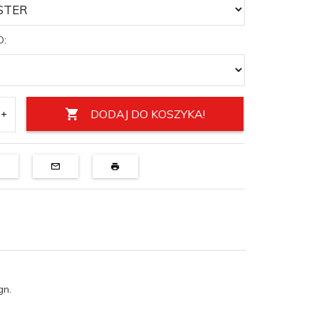
D:
DODAJ DO KOSZYKA!
gn.