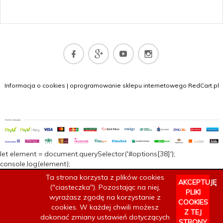
sklep@dywany.top
Informacja o cookies
|
oprogramowanie sklepu internetowego
RedCart.pl
let element = document.querySelector('#options[38]');
console.log(element);
Ta strona korzysta z plików cookies
AKCEPTUJĘ
("ciasteczka"). Pozostając na niej,
PLIKI
wyrażasz zgodę na korzystanie z
COOKIES
cookies. W każdej chwili możesz
Z TEJ
dokonać zmiany ustawień dotyczących
STRONY