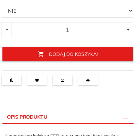
DODAJ DO KOSZYKA!
OPIS PRODUKTU
Nowoczesna kolekcja ECO to dywany typu heat-set fryz